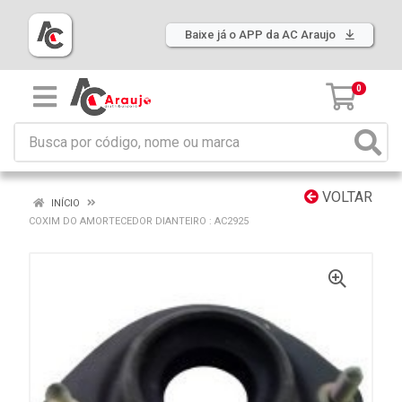
Baixe já o APP da AC Araujo
0
VOLTAR
INÍCIO
COXIM DO AMORTECEDOR DIANTEIRO : AC2925