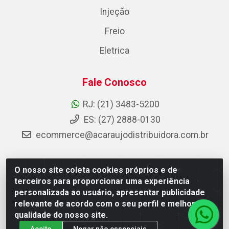
Injeção
Freio
Eletrica
Fale Conosco
RJ: (21) 3483-5200
ES: (27) 2888-0130
ecommerce@acaraujodistribuidora.com.br
O nosso site coleta cookies próprios e de
AC Araujo Distribuidora - Rua Carneiro de Campos, 42 -
terceiros para proporcionar uma experiência
São Cristóvão, Rio de Janeiro/RJ - CEP 20.920-410 -
personalizada ao usuário, apresentar publicidade
CNPJ 08.744.753/0003-85
relevante de acordo com o seu perfil e melhorar a
qualidade do nosso site.
Aceito
Negar não essenciais