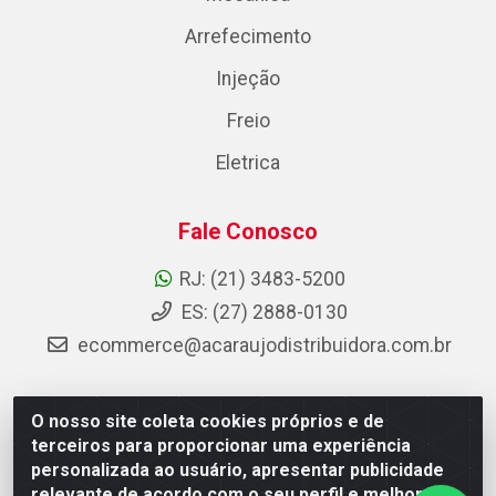
Arrefecimento
Injeção
Freio
Eletrica
Fale Conosco
RJ: (21) 3483-5200
ES: (27) 2888-0130
ecommerce@acaraujodistribuidora.com.br
O nosso site coleta cookies próprios e de
AC Araujo Distribuidora - Rua Carneiro de Campos, 42 -
terceiros para proporcionar uma experiência
São Cristóvão, Rio de Janeiro/RJ - CEP 20.920-410 -
personalizada ao usuário, apresentar publicidade
CNPJ 08.744.753/0003-85
relevante de acordo com o seu perfil e melhorar a