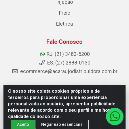
Injeção
Freio
Eletrica
Fale Conosco
RJ: (21) 3483-5200
ES: (27) 2888-0130
ecommerce@acaraujodistribuidora.com.br
O nosso site coleta cookies próprios e de
AC Araujo Distribuidora - Rua Carneiro de Campos, 42 -
terceiros para proporcionar uma experiência
São Cristóvão, Rio de Janeiro/RJ - CEP 20.920-410 -
personalizada ao usuário, apresentar publicidade
CNPJ 08.744.753/0003-85
relevante de acordo com o seu perfil e melhorar a
qualidade do nosso site.
Aceito
Negar não essenciais