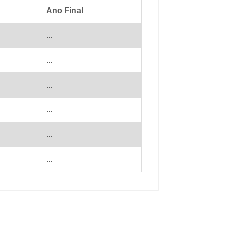
Ano Final
...
...
...
...
...
...