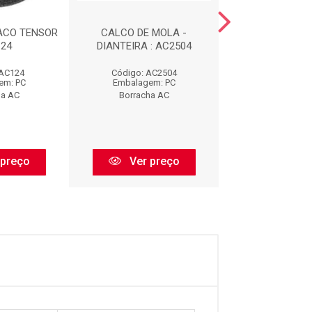
ACO TENSOR
CALCO DE MOLA -
COXIM DIANTE
124
DIANTEIRA : AC2504
ESCAPAMENTO 
 AC124
Código: AC2504
Código: AC
em: PC
Embalagem: PC
Embalagem:
ha AC
Borracha AC
Borracha 
 preço
Ver preço
Ver pr