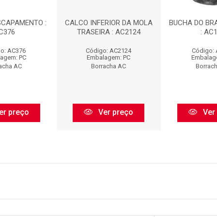
SCAPAMENTO :
CALCO INFERIOR DA MOLA
BUCHA DO BR
C376
TRASEIRA : AC2124
: AC
o: AC376
Código: AC2124
Código:
agem: PC
Embalagem: PC
Embalag
acha AC
Borracha AC
Borrac
er preço
Ver preço
Ver