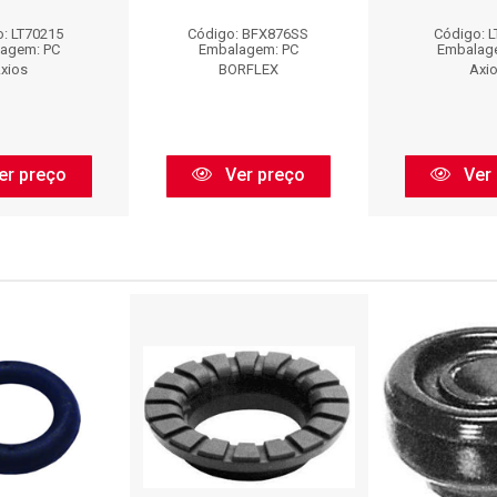
: LT70215
Código: BFX876SS
Código: 
agem: PC
Embalagem: PC
Embalag
xios
BORFLEX
Axi
er preço
Ver preço
Ver 