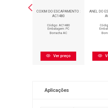
 DA SUSPENS?O -
COXIM DO ESCAPAMENTO :
ANEL DO E
TEIRA : AC440
AC1480
A
digo: AC440
Código: AC1480
Códig
balagem: PC
Embalagem: PC
Embal
orracha AC
Borracha AC
Borr
Ver preço
Ver preço
V
Aplicações