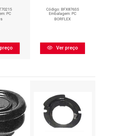
LT70215
Código: BFX876SS
Código: LT7
em: PC
Embalagem: PC
Embalagem:
os
BORFLEX
Axios
preço
Ver preço
Ver pr