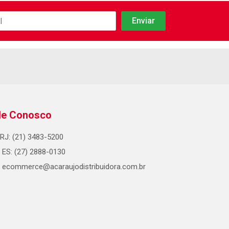
le Conosco
RJ: (21) 3483-5200
ES: (27) 2888-0130
ecommerce@acaraujodistribuidora.com.br