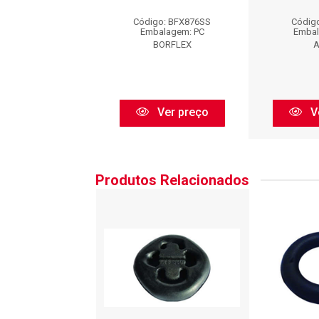
igo: LT70215
Código: BFX876SS
Código
balagem: PC
Embalagem: PC
Embal
Axios
BORFLEX
A
Ver preço
Ver preço
V
Produtos Relacionados