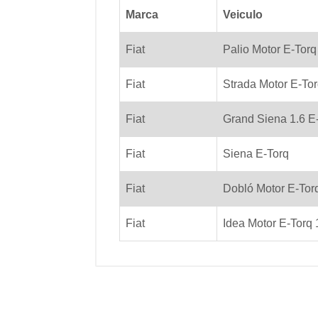
Marca
Veiculo
Fiat
Palio Motor E-Torq
Fiat
Strada Motor E-Tor
Fiat
Grand Siena 1.6 E
Fiat
Siena E-Torq
Fiat
Dobló Motor E-Torq
Fiat
Idea Motor E-Torq 