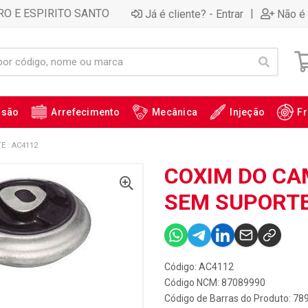
RO E ESPIRITO SANTO
|
Já é cliente? - Entrar
Não é 
ssão
Arrefecimento
Mecânica
Injeção
Fr
 : AC4112
COXIM DO CA
SEM SUPORTE
Código: AC4112
Código NCM: 87089990
Código de Barras do Produto: 7