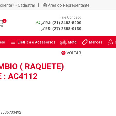
|
cliente? - Cadastrar
Área do Representante
Fale Conosco
0
RJ: (21) 3483-5200
ES: (27) 2888-0130
eio
Eletrica e Acessorios
Moto
Marcas
VOLTAR
MBIO ( RAQUETE)
 : AC4112
898536733492