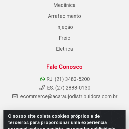
Mecânica
Arrefecimento
Injeção
Freio
Eletrica
Fale Conosco
RJ: (21) 3483-5200
ES: (27) 2888-0130
ecommerce@acaraujodistribuidora.com.br
O nosso site coleta cookies próprios e de
AC Araujo Distribuidora - Rua Carneiro de Campos, 42 -
terceiros para proporcionar uma experiência
São Cristóvão, Rio de Janeiro/RJ - CEP 20.920-410 -
personalizada ao usuário, apresentar publicidade