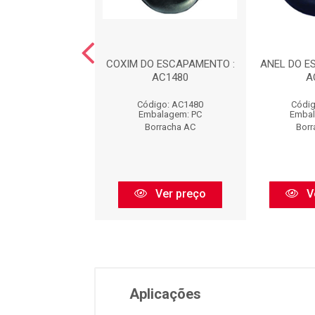
DO ESCAPAMENTO
COXIM DO ESCAPAMENTO :
ANEL DO E
EL) : AC1481
AC1480
A
digo: AC1481
Código: AC1480
Códig
balagem: PC
Embalagem: PC
Embal
orracha AC
Borracha AC
Borr
Ver preço
Ver preço
V
Aplicações