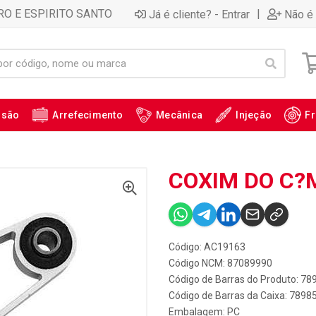
RO E ESPIRITO SANTO
|
Já é cliente? - Entrar
Não é 
ssão
Arrefecimento
Mecânica
Injeção
Fr
COXIM DO C?M
Código: AC19163
Código NCM: 87089990
Código de Barras do Produto: 7
Código de Barras da Caixa: 789
Embalagem: PC