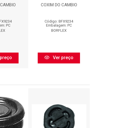
 CAMBIO
COXIM DO CAMBIO
COXIM DO C
BFX9234
Código: BFX9234
Código: BFX
em: PC
Embalagem: PC
Embalagem:
LEX
BORFLEX
BORFLE
preço
Ver preço
Ver pr