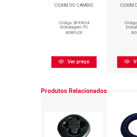
M DO CAMBIO
COXIM DO CAMBIO
COXIM 
igo: BFX9234
Código: BFX9234
Código
balagem: PC
Embalagem: PC
Embal
BORFLEX
BORFLEX
BO
Ver preço
Ver preço
V
Produtos Relacionados