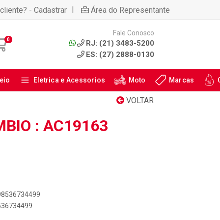
|
cliente? - Cadastrar
Área do Representante
Fale Conosco
0
RJ: (21) 3483-5200
ES: (27) 2888-0130
eio
Eletrica e Acessorios
Moto
Marcas
VOLTAR
BIO : AC19163
898536734499
8536734499