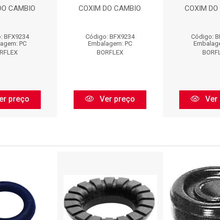
DO CAMBIO
COXIM DO CAMBIO
COXIM DO
: BFX9234
Código: BFX9234
Código: 
agem: PC
Embalagem: PC
Embalag
RFLEX
BORFLEX
BORF
er preço
Ver preço
Ver 