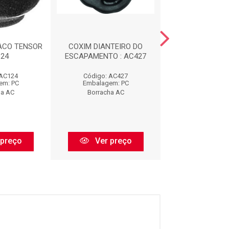
ACO TENSOR
COXIM DIANTEIRO DO
CALCO DE M
124
ESCAPAMENTO : AC427
DIANTEIRA : 
 AC124
Código: AC427
Código: AC
em: PC
Embalagem: PC
Embalagem:
ha AC
Borracha AC
Borracha 
 preço
Ver preço
Ver pr