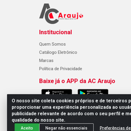
Institucional
Quem Somos
Catálogo Eletrônico
Marcas
Política de Privacidade
Baixe já o APP da AC Araujo
O nosso site coleta cookies próprios e de terceiros 
proporcionar uma experiência personalizada ao usuár
publicidade relevante de acordo com o seu perfil e m
AC Araujo Distribuidora - Rua 
qualidade do nosso site.
Aceito
Negar não essenciais
Preferências de