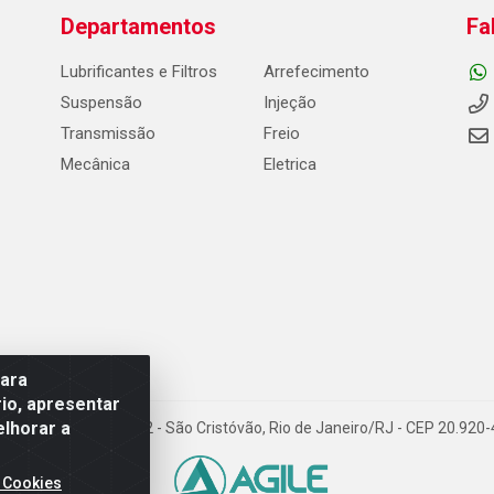
Departamentos
Fa
Lubrificantes e Filtros
Arrefecimento
Suspensão
Injeção
Transmissão
Freio
Mecânica
Eletrica
para
io, apresentar
elhorar a
Carneiro de Campos, 42 - São Cristóvão, Rio de Janeiro/RJ - CEP 20.92
 Cookies