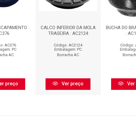
SCAPAMENTO :
CALCO INFERIOR DA MOLA
BUCHA DO BR
C376
TRASEIRA : AC2124
: AC
o: AC376
Código: AC2124
Código:
agem: PC
Embalagem: PC
Embalag
acha AC
Borracha AC
Borrac
er preço
Ver preço
Ver