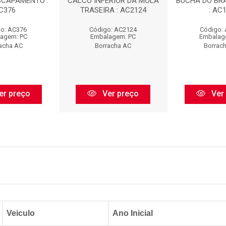
SCAPAMENTO :
CALCO INFERIOR DA MOLA
BUCHA DO BR
C376
TRASEIRA : AC2124
: AC
o: AC376
Código: AC2124
Código:
agem: PC
Embalagem: PC
Embalag
acha AC
Borracha AC
Borrac
er preço
Ver preço
Ver
Veiculo
Ano Inicial