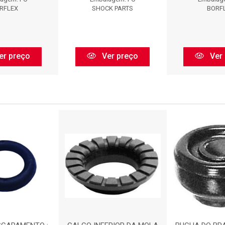
RFLEX
SHOCK PARTS
BORF
er preço
Ver preço
Ver 