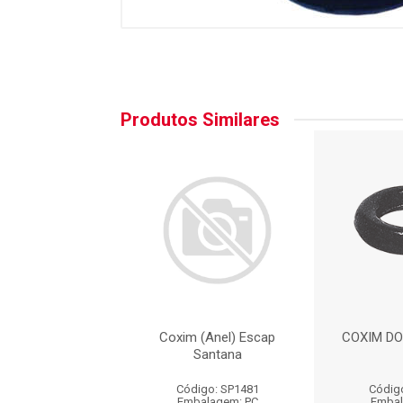
Produtos Similares
DO SILENCIOSO
Coxim (Anel) Escap
COXIM DO
Santana
igo: BFX533
Código: SP1481
Códig
balagem: PC
Embalagem: PC
Embal