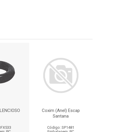
ILENCIOSO
Coxim (Anel) Escap
COXIM DO SIL
Santana
BFX533
Código: SP1481
Código: BF
em: PC
Embalagem: PC
Embalagem: