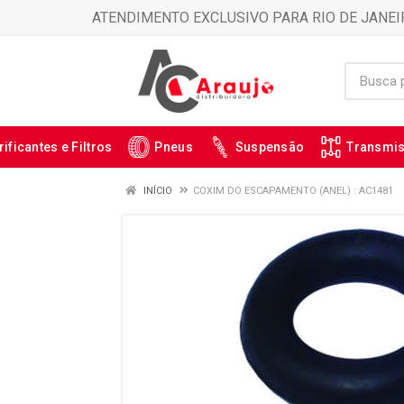
ATENDIMENTO EXCLUSIVO PARA RIO DE JANEI
rificantes e Filtros
Pneus
Suspensão
Transmi
INÍCIO
COXIM DO ESCAPAMENTO (ANEL) : AC1481