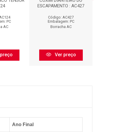
ACO TENSOR
COXIM DIANTEIRO DO
CALCO DE M
124
ESCAPAMENTO : AC427
DIANTEIRA : 
 AC124
Código: AC427
Código: AC
em: PC
Embalagem: PC
Embalagem:
ha AC
Borracha AC
Borracha 
 preço
Ver preço
Ver pr
Ano Final