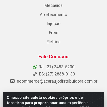
Mecânica
Arrefecimento
Injeção
Freio
Eletrica
Fale Conosco
RJ: (21) 3483-5200
ES: (27) 2888-0130
ecommerce@acaraujodistribuidora.com.br
O nosso site coleta cookies próprios e de
AC Araujo Distribuidora - Rua Carneiro de Campos, 42 -
terceiros para proporcionar uma experiência
São Cristóvão, Rio de Janeiro/RJ - CEP 20.920-410 -