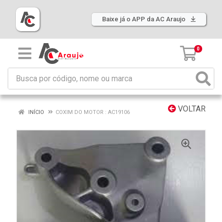
Baixe já o APP da AC Araujo
0
VOLTAR
INÍCIO
COXIM DO MOTOR : AC19106