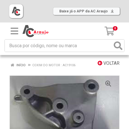
Baixe já o APP da AC Araujo
0
VOLTAR
INÍCIO
COXIM DO MOTOR : AC19106