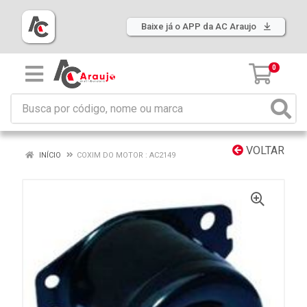
Baixe já o APP da AC Araujo
0
VOLTAR
INÍCIO
COXIM DO MOTOR : AC2149