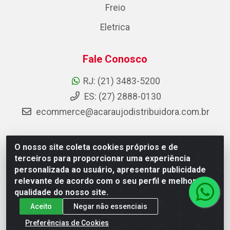
Freio
Eletrica
Fale Conosco
RJ: (21) 3483-5200
ES: (27) 2888-0130
ecommerce@acaraujodistribuidora.com.br
O nosso site coleta cookies próprios e de
AC Araujo Distribuidora - Rua Carneiro de Campos, 42 -
terceiros para proporcionar uma experiência
São Cristóvão, Rio de Janeiro/RJ - CEP 20.920-410 -
personalizada ao usuário, apresentar publicidade
CNPJ 08.744.753/0003-85
relevante de acordo com o seu perfil e melhorar a
qualidade do nosso site.
Aceito
Negar não essenciais
Preferências de Cookies