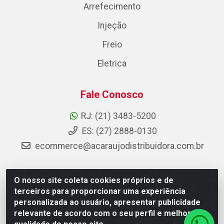
Arrefecimento
Injeção
Freio
Eletrica
Fale Conosco
RJ: (21) 3483-5200
ES: (27) 2888-0130
ecommerce@acaraujodistribuidora.com.br
O nosso site coleta cookies próprios e de
AC Araujo Distribuidora - Rua Carneiro de Campos, 42 -
terceiros para proporcionar uma experiência
São Cristóvão, Rio de Janeiro/RJ - CEP 20.920-410 -
personalizada ao usuário, apresentar publicidade
CNPJ 08.744.753/0003-85
relevante de acordo com o seu perfil e melhorar a