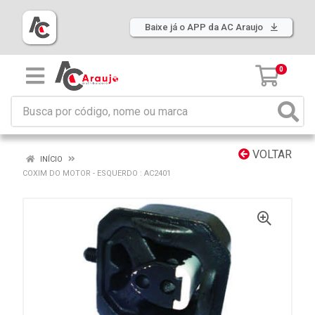
Baixe já o APP da AC Araujo
0
VOLTAR
INÍCIO
COXIM DO MOTOR - ESQUERDO : AC2401