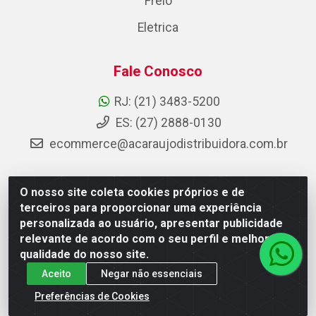
Freio
Eletrica
Fale Conosco
RJ: (21) 3483-5200
ES: (27) 2888-0130
ecommerce@acaraujodistribuidora.com.br
O nosso site coleta cookies próprios e de
AC Araujo Distribuidora - Rua Carneiro de Campos, 42 -
terceiros para proporcionar uma experiência
São Cristóvão, Rio de Janeiro/RJ - CEP 20.920-410 -
personalizada ao usuário, apresentar publicidade
CNPJ 08.744.753/0003-85
relevante de acordo com o seu perfil e melhorar a
qualidade do nosso site.
Aceito
Negar não essenciais
Preferências de Cookies