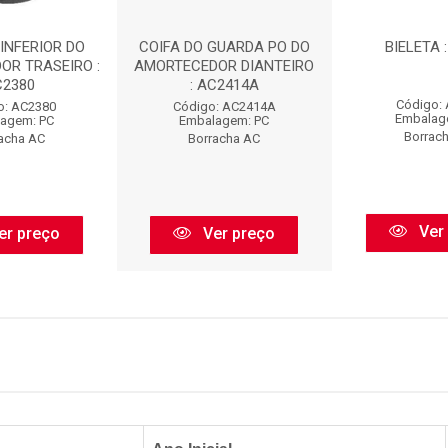
INFERIOR DO
COIFA DO GUARDA PO DO
BIELETA 
OR TRASEIRO :
AMORTECEDOR DIANTEIRO
C2380
: AC2414A
Código:
o: AC2380
Código: AC2414A
Embalag
agem: PC
Embalagem: PC
Borrac
acha AC
Borracha AC
Ver
er preço
Ver preço