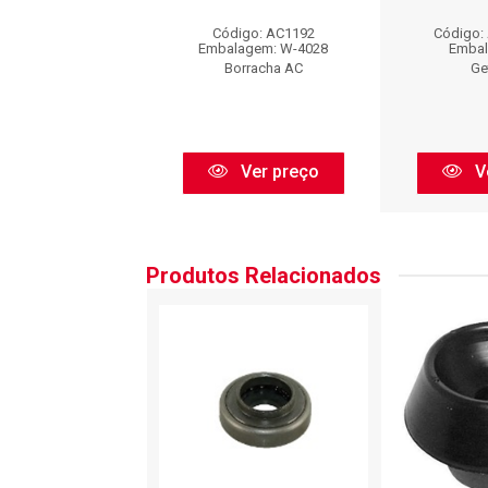
igo: BFX786
Código: AC1192
Código:
balagem: PC
Embalagem: W-4028
Embal
BORFLEX
Borracha AC
Ge
Ver preço
Ver preço
V
Produtos Relacionados