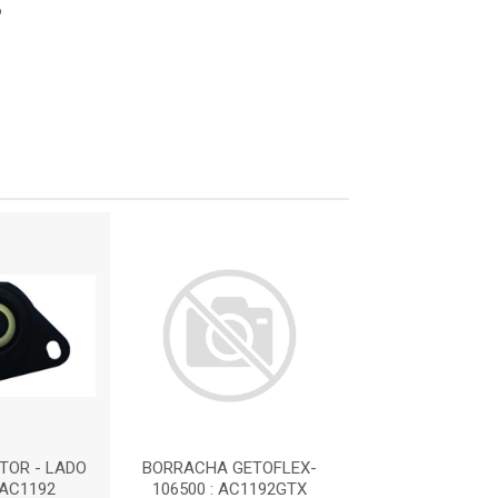
6
TOR - LADO
BORRACHA GETOFLEX-
COXIM DO MO
 AC1192
106500 : AC1192GTX
CAMBI