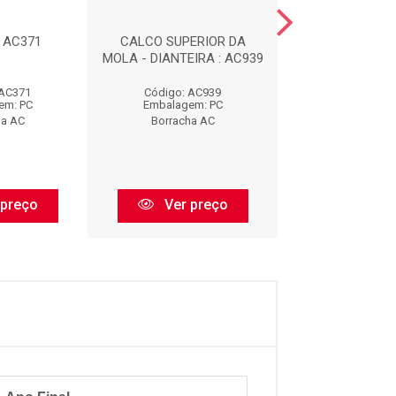
: AC371
CALCO SUPERIOR DA
CALCO INFERIOR
MOLA - DIANTEIRA : AC939
- DIANTEIRA :
 AC371
Código: AC939
Código: AC
em: PC
Embalagem: PC
Embalagem:
ha AC
Borracha AC
Borracha 
 preço
Ver preço
Ver pr