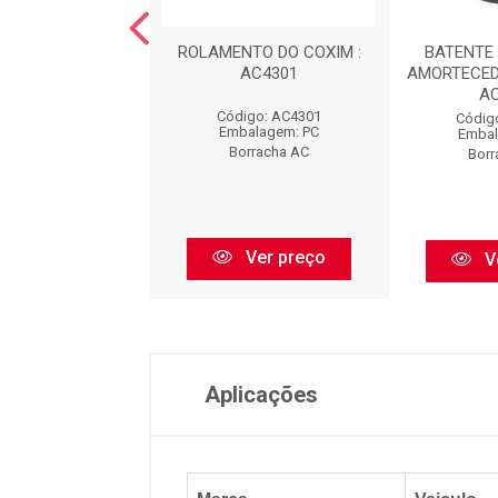
NTO DA MOLA
ROLAMENTO DO COXIM :
BATENTE 
EIRA : AC2370
AC4301
AMORTECED
A
digo: AC2370
Código: AC4301
Códig
balagem: PC
Embalagem: PC
Embal
orracha AC
Borracha AC
Borr
Ver preço
Ver preço
V
Aplicações