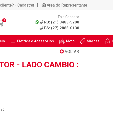
|
cliente? - Cadastrar
Área do Representante
Fale Conosco
0
RJ: (21) 3483-5200
ES: (27) 2888-0130
eio
Eletrica e Acessorios
Moto
Marcas
VOLTAR
OR - LADO CAMBIO :
386