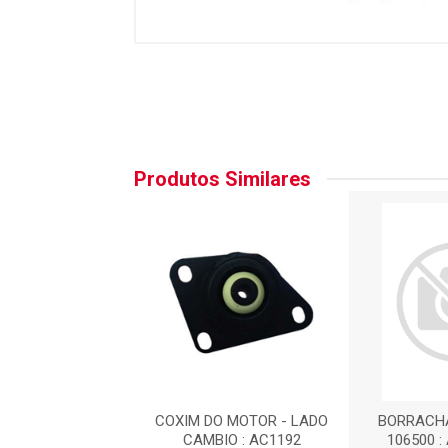
Produtos Similares
 DO MOTOR L.
COXIM DO MOTOR - LADO
BORRACHA
CAMBIO
CAMBIO : AC1192
106500 