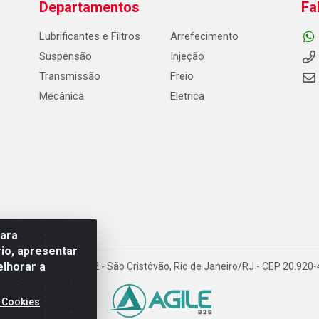
Departamentos
Fa
Lubrificantes e Filtros
Arrefecimento
Suspensão
Injeção
Transmissão
Freio
Mecânica
Eletrica
para
io, apresentar
elhorar a
Carneiro de Campos, 42 - São Cristóvão, Rio de Janeiro/RJ - CEP 20.92
 Cookies