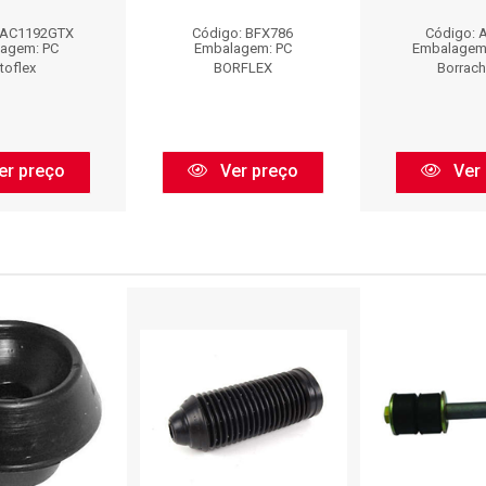
 AC1192GTX
Código: BFX786
Código: 
agem: PC
Embalagem: PC
Embalagem
toflex
BORFLEX
Borrac
er preço
Ver preço
Ver 