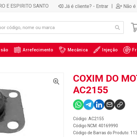
RO E ESPIRITO SANTO
|
Já é cliente? - Entrar
Não é 
ssão
Arrefecimento
Mecânica
Injeção
Fr
COXIM DO MOT
AC2155
Código: AC2155
Código NCM: 40169990
Código de Barras do Produto: 11