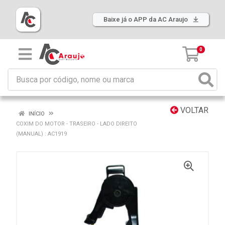
Baixe já o APP da AC Araujo
0
VOLTAR
INÍCIO
COXIM DO MOTOR - TRASEIRO - LADO DIREITO
(MANUAL) : AC1919