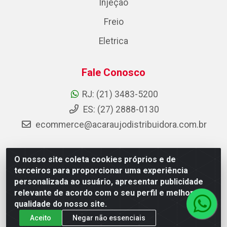
Injeção
Freio
Eletrica
Fale Conosco
RJ: (21) 3483-5200
ES: (27) 2888-0130
ecommerce@acaraujodistribuidora.com.br
O nosso site coleta cookies próprios e de
AC Araujo Distribuidora - Rua Carneiro de Campos, 42 -
terceiros para proporcionar uma experiência
São Cristóvão, Rio de Janeiro/RJ - CEP 20.920-410 -
personalizada ao usuário, apresentar publicidade
CNPJ 08.744.753/0003-85
relevante de acordo com o seu perfil e melhorar a
qualidade do nosso site.
Aceito
Negar não essenciais