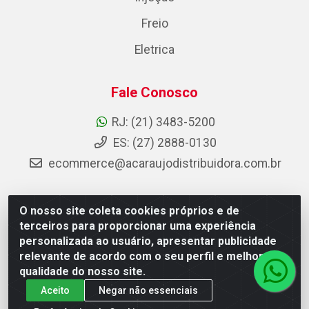
Freio
Eletrica
Fale Conosco
RJ: (21) 3483-5200
ES: (27) 2888-0130
ecommerce@acaraujodistribuidora.com.br
O nosso site coleta cookies próprios e de
AC Araujo Distribuidora - Rua Carneiro de Campos, 42 -
terceiros para proporcionar uma experiência
São Cristóvão, Rio de Janeiro/RJ - CEP 20.920-410 -
personalizada ao usuário, apresentar publicidade
CNPJ 08.744.753/0003-85
relevante de acordo com o seu perfil e melhorar a
qualidade do nosso site.
Aceito
Negar não essenciais