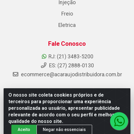
Injeção
Freio
Eletrica
Fale Conosco
RJ: (21) 3483-5200
ES: (27) 2888-0130
ecommerce@acaraujodistribuidora.com.br
O nosso site coleta cookies próprios e de
AC Araujo Distribuidora - Rua Carneiro de Campos, 42 -
terceiros para proporcionar uma experiência
São Cristóvão, Rio de Janeiro/RJ - CEP 20.920-410 -
personalizada ao usuário, apresentar publicidade
CNPJ 08.744.753/0003-85
relevante de acordo com o seu perfil e melhorar a
qualidade do nosso site.
Aceito
Negar não essenciais