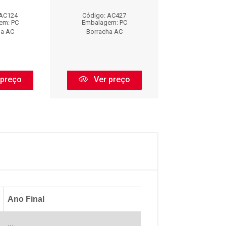
 AC124
Código: AC427
Código: AC
em: PC
Embalagem: PC
Embalagem:
ha AC
Borracha AC
Borracha 
 preço
Ver preço
Ver pr
Ano Final
...