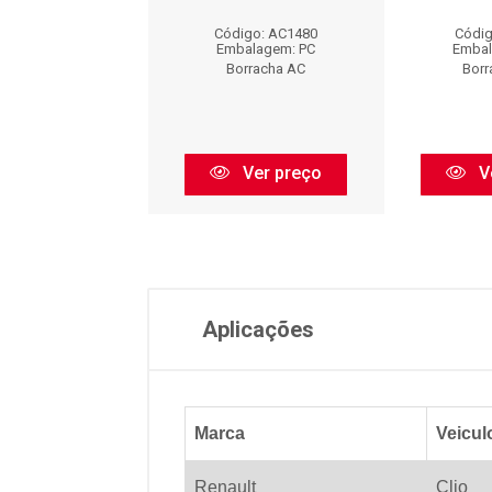
digo: AC1481
Código: AC1480
Códig
balagem: PC
Embalagem: PC
Embal
orracha AC
Borracha AC
Borr
Ver preço
Ver preço
V
Aplicações
Marca
Veicul
Renault
Clio