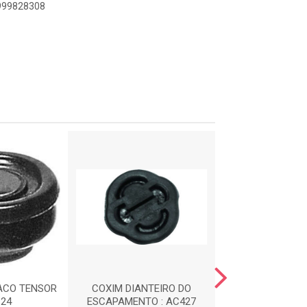
9999828308
ACO TENSOR
COXIM DIANTEIRO DO
CALCO DE M
124
ESCAPAMENTO : AC427
DIANTEIRA : 