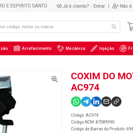
RO E ESPIRITO SANTO
|
Já é cliente? - Entrar
Não é 
ssão
Arrefecimento
Mecânica
Injeção
Fr
COXIM DO MOT
AC974
Código: AC974
Código NCM: 87089990
Código de Barras do Produto: 6