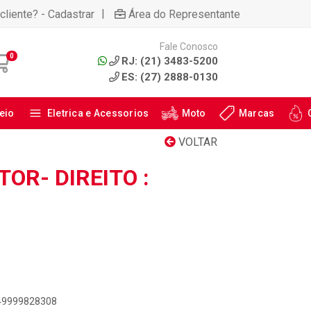
|
cliente? - Cadastrar
Área do Representante
Fale Conosco
0
RJ: (21) 3483-5200
ES: (27) 2888-0130
eio
Eletrica e Acessorios
Moto
Marcas
VOLTAR
OR- DIREITO :
949999828308