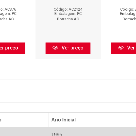
o: AC376
Código: AC2124
Código:
agem: PC
Embalagem: PC
Embalag
acha AC
Borracha AC
Borrac
er preço
Ver preço
Ver
o
Ano Inicial
1995