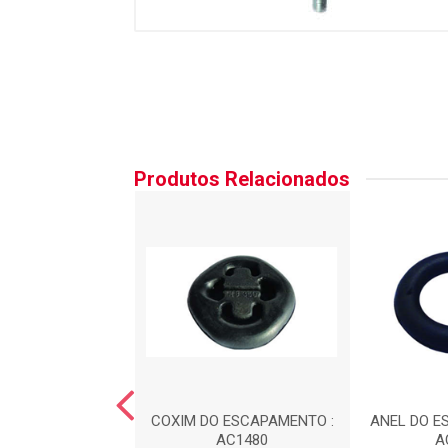
Produtos Relacionados
DO ESCAPAMENTO
COXIM DO ESCAPAMENTO :
ANEL DO E
EL) : AC1481
AC1480
A