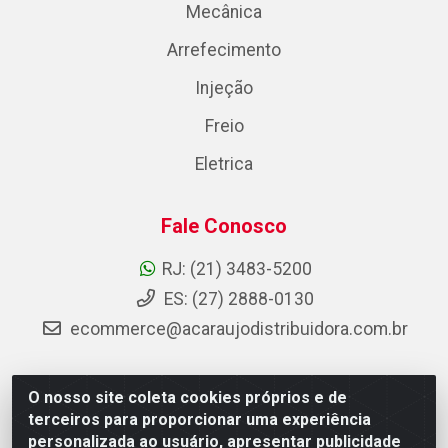
Mecânica
Arrefecimento
Injeção
Freio
Eletrica
Fale Conosco
RJ: (21) 3483-5200
ES: (27) 2888-0130
ecommerce@acaraujodistribuidora.com.br
O nosso site coleta cookies próprios e de
AC Araujo Distribuidora - Rua Carneiro de Campos, 42 -
terceiros para proporcionar uma experiência
São Cristóvão, Rio de Janeiro/RJ - CEP 20.920-410 -
personalizada ao usuário, apresentar publicidade