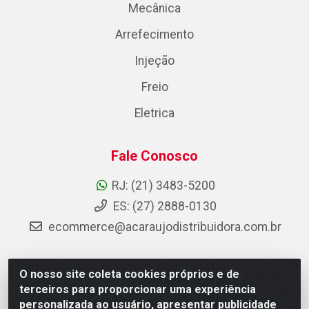
Mecânica
Arrefecimento
Injeção
Freio
Eletrica
Fale Conosco
RJ: (21) 3483-5200
ES: (27) 2888-0130
ecommerce@acaraujodistribuidora.com.br
O nosso site coleta cookies próprios e de
AC Araujo Distribuidora - Rua Carneiro de Campos, 42 -
terceiros para proporcionar uma experiência
São Cristóvão, Rio de Janeiro/RJ - CEP 20.920-410 -
personalizada ao usuário, apresentar publicidade