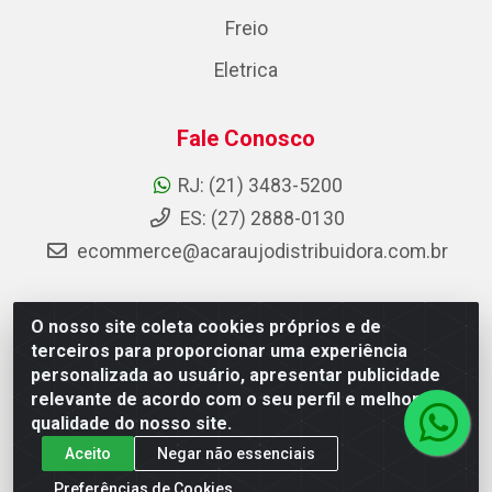
Freio
Eletrica
Fale Conosco
RJ: (21) 3483-5200
ES: (27) 2888-0130
ecommerce@acaraujodistribuidora.com.br
O nosso site coleta cookies próprios e de
AC Araujo Distribuidora - Rua Carneiro de Campos, 42 -
terceiros para proporcionar uma experiência
São Cristóvão, Rio de Janeiro/RJ - CEP 20.920-410 -
personalizada ao usuário, apresentar publicidade
CNPJ 08.744.753/0003-85
relevante de acordo com o seu perfil e melhorar a
qualidade do nosso site.
Aceito
Negar não essenciais
Preferências de Cookies