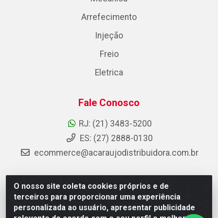
Arrefecimento
Injeção
Freio
Eletrica
Fale Conosco
RJ: (21) 3483-5200
ES: (27) 2888-0130
ecommerce@acaraujodistribuidora.com.br
O nosso site coleta cookies próprios e de
AC Araujo Distribuidora - Rua Carneiro de Campos, 42 -
terceiros para proporcionar uma experiência
São Cristóvão, Rio de Janeiro/RJ - CEP 20.920-410 -
personalizada ao usuário, apresentar publicidade
CNPJ 08.744.753/0003-85