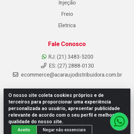
Injeção
Freio
Eletrica
Fale Conosco
RJ: (21) 3483-5200
ES: (27) 2888-0130
ecommerce@acaraujodistribuidora.com.br
O nosso site coleta cookies próprios e de
AC Araujo Distribuidora - Rua Carneiro de Campos, 42 -
terceiros para proporcionar uma experiência
São Cristóvão, Rio de Janeiro/RJ - CEP 20.920-410 -
personalizada ao usuário, apresentar publicidade
CNPJ 08.744.753/0003-85
relevante de acordo com o seu perfil e melhorar a
qualidade do nosso site.
Aceito
Negar não essenciais