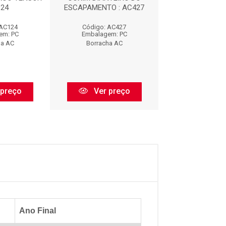
124
ESCAPAMENTO : AC427
DIANTEIRA : 
 AC124
Código: AC427
Código: AC
em: PC
Embalagem: PC
Embalagem:
ha AC
Borracha AC
Borracha 
 preço
Ver preço
Ver pr
Ano Final