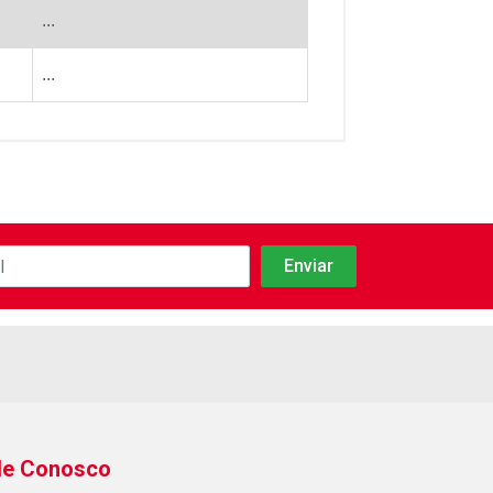
...
...
le Conosco