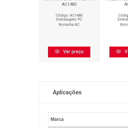
EL) : AC1481
AC1480
A
digo: AC1481
Código: AC1480
Códig
balagem: PC
Embalagem: PC
Embal
orracha AC
Borracha AC
Borr
Ver preço
Ver preço
V
Aplicações
Marca