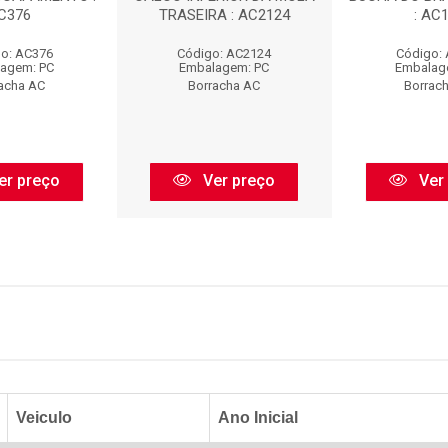
C376
TRASEIRA : AC2124
: AC
o: AC376
Código: AC2124
Código:
agem: PC
Embalagem: PC
Embalag
acha AC
Borracha AC
Borrac
er preço
Ver preço
Ver
Veiculo
Ano Inicial