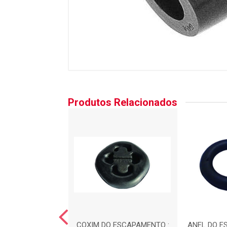
Produtos Relacionados
DO ESCAPAMENTO
COXIM DO ESCAPAMENTO :
ANEL DO E