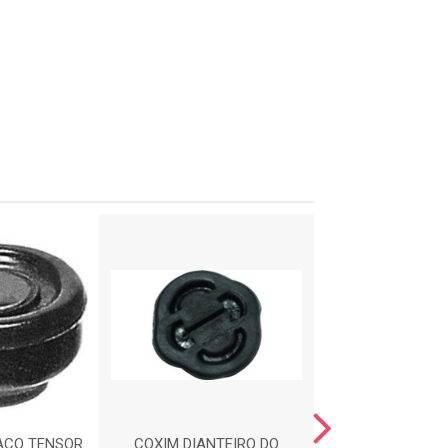
ACO TENSOR
COXIM DIANTEIRO DO
CALCO DE M