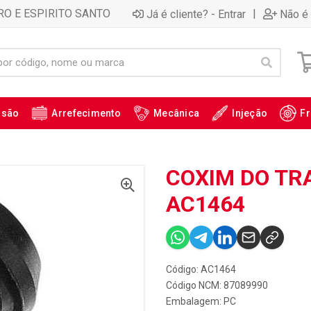
RO E ESPIRITO SANTO
|
Já é cliente? - Entrar
Não é 
ssão
Arrefecimento
Mecânica
Injeção
Fr
COXIM DO TR
AC1464
Código: AC1464
Código NCM: 87089990
Embalagem: PC