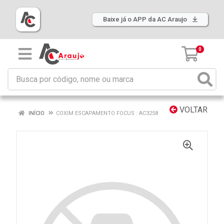
Baixe já o APP da AC Araujo
0
VOLTAR
INÍCIO
COXIM ESCAPAMENTO FOCUS : AC3258