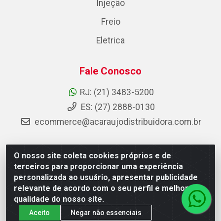
Injeção
Freio
Eletrica
Fale Conosco
RJ: (21) 3483-5200
ES: (27) 2888-0130
ecommerce@acaraujodistribuidora.com.br
O nosso site coleta cookies próprios e de
AC Araujo Distribuidora - Rua Carneiro de Campos, 42 -
terceiros para proporcionar uma experiência
São Cristóvão, Rio de Janeiro/RJ - CEP 20.920-410 -
personalizada ao usuário, apresentar publicidade
CNPJ 08.744.753/0003-85
relevante de acordo com o seu perfil e melhorar a
qualidade do nosso site.
Aceito
Negar não essenciais