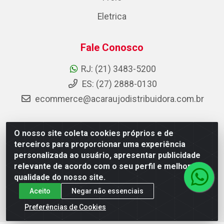
Eletrica
Fale Conosco
RJ: (21) 3483-5200
ES: (27) 2888-0130
ecommerce@acaraujodistribuidora.com.br
O nosso site coleta cookies próprios e de
AC Araujo Distribuidora - Rua Carneiro de Campos, 42 -
terceiros para proporcionar uma experiência
São Cristóvão, Rio de Janeiro/RJ - CEP 20.920-410 -
personalizada ao usuário, apresentar publicidade
CNPJ 08.744.753/0003-85
relevante de acordo com o seu perfil e melhorar a
qualidade do nosso site.
Aceito
Negar não essenciais
Preferências de Cookies