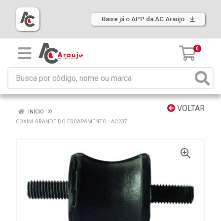
Baixe já o APP da AC Araujo
0
VOLTAR
INÍCIO
COXIM GRANDE DO ESCAPAMENTO : AC237