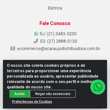
Eletrica
Fale Conosco
RJ: (21) 3483-5200
ES: (27) 2888-0130
ecommerce@acaraujodistribuidora.com.br
O nosso site coleta cookies próprios e de
AC Araujo Distribuidora - Rua Carneiro de Campos, 42 -
terceiros para proporcionar uma experiência
São Cristóvão, Rio de Janeiro/RJ - CEP 20.920-410 -
personalizada ao usuário, apresentar publicidade
CNPJ 08.744.753/0003-85
relevante de acordo com o seu perfil e melhorar a
qualidade do nosso site.
Aceito
Negar não essenciais
Preferências de Cookies