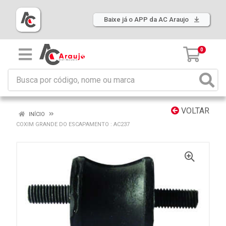
Baixe já o APP da AC Araujo
0
VOLTAR
INÍCIO
COXIM GRANDE DO ESCAPAMENTO : AC237