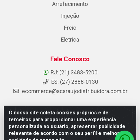
Arrefecimento
Injeção
Freio
Eletrica
Fale Conosco
RJ: (21) 3483-5200
ES: (27) 2888-0130
ecommerce@acaraujodistribuidora.com.br
O nosso site coleta cookies próprios e de
AC Araujo Distribuidora - Rua Carneiro de Campos, 42 -
terceiros para proporcionar uma experiência
São Cristóvão, Rio de Janeiro/RJ - CEP 20.920-410 -
personalizada ao usuário, apresentar publicidade
CNPJ 08.744.753/0003-85
relevante de acordo com o seu perfil e melhorar a