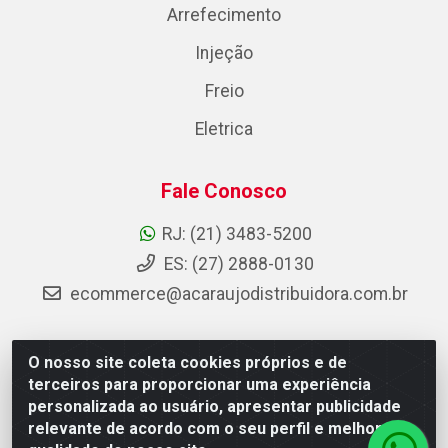
Arrefecimento
Injeção
Freio
Eletrica
Fale Conosco
RJ: (21) 3483-5200
ES: (27) 2888-0130
ecommerce@acaraujodistribuidora.com.br
O nosso site coleta cookies próprios e de
AC Araujo Distribuidora - Rua Carneiro de Campos, 42 -
terceiros para proporcionar uma experiência
São Cristóvão, Rio de Janeiro/RJ - CEP 20.920-410 -
personalizada ao usuário, apresentar publicidade
CNPJ 08.744.753/0003-85
relevante de acordo com o seu perfil e melhorar a