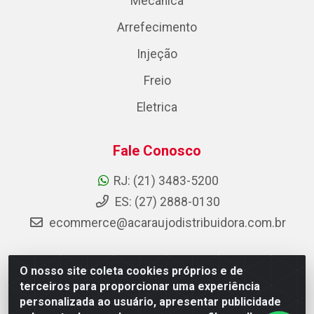
Mecânica
Arrefecimento
Injeção
Freio
Eletrica
Fale Conosco
RJ: (21) 3483-5200
ES: (27) 2888-0130
ecommerce@acaraujodistribuidora.com.br
O nosso site coleta cookies próprios e de
AC Araujo Distribuidora - Rua Carneiro de Campos, 42 -
terceiros para proporcionar uma experiência
São Cristóvão, Rio de Janeiro/RJ - CEP 20.920-410 -
personalizada ao usuário, apresentar publicidade
CNPJ 08.744.753/0003-85