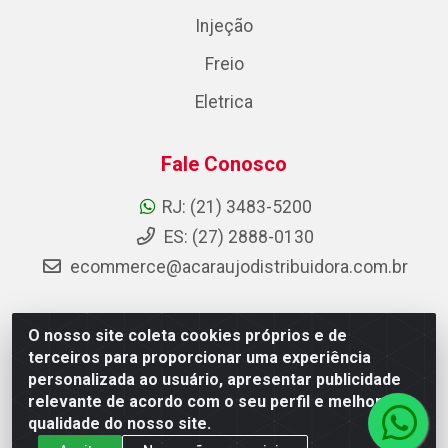
Injeção
Freio
Eletrica
Fale Conosco
RJ: (21) 3483-5200
ES: (27) 2888-0130
ecommerce@acaraujodistribuidora.com.br
O nosso site coleta cookies próprios e de
AC Araujo Distribuidora - Rua Carneiro de Campos, 42 -
terceiros para proporcionar uma experiência
São Cristóvão, Rio de Janeiro/RJ - CEP 20.920-410 -
personalizada ao usuário, apresentar publicidade
CNPJ 08.744.753/0003-85
relevante de acordo com o seu perfil e melhorar a
qualidade do nosso site.