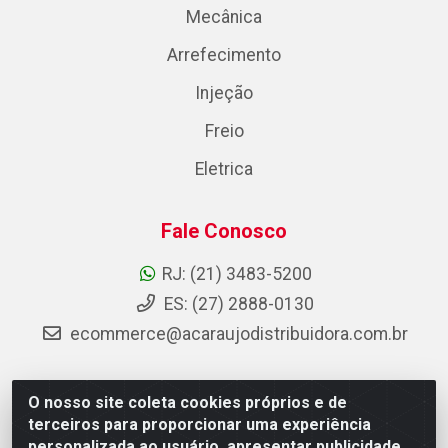
Mecânica
Arrefecimento
Injeção
Freio
Eletrica
Fale Conosco
RJ: (21) 3483-5200
ES: (27) 2888-0130
ecommerce@acaraujodistribuidora.com.br
O nosso site coleta cookies próprios e de
AC Araujo Distribuidora - Rua Carneiro de Campos, 42 -
terceiros para proporcionar uma experiência
São Cristóvão, Rio de Janeiro/RJ - CEP 20.920-410 -
personalizada ao usuário, apresentar publicidade