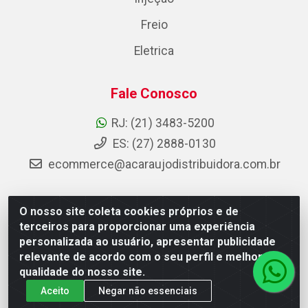
Freio
Eletrica
Fale Conosco
RJ: (21) 3483-5200
ES: (27) 2888-0130
ecommerce@acaraujodistribuidora.com.br
O nosso site coleta cookies próprios e de
AC Araujo Distribuidora - Rua Carneiro de Campos, 42 -
terceiros para proporcionar uma experiência
São Cristóvão, Rio de Janeiro/RJ - CEP 20.920-410 -
personalizada ao usuário, apresentar publicidade
CNPJ 08.744.753/0003-85
relevante de acordo com o seu perfil e melhorar a
qualidade do nosso site.
Aceito
Negar não essenciais