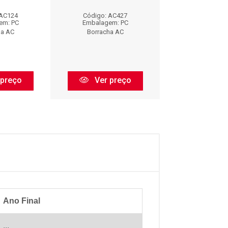
 AC124
Código: AC427
Código: AC
em: PC
Embalagem: PC
Embalagem:
ha AC
Borracha AC
Borracha 
 preço
Ver preço
Ver pr
Ano Final
...