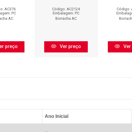
o: AC376
Código: AC2124
Código:
agem: PC
Embalagem: PC
Embalag
acha AC
Borracha AC
Borrac
er preço
Ver preço
Ver
Ano Inicial
...