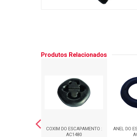
Produtos Relacionados
 DA CAIXA DE
COXIM DO ESCAPAMENTO :
ANEL DO E
C?O : AC1100
AC1480
A