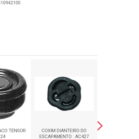
8510942100
ACO TENSOR
COXIM DIANTEIRO DO
CALCO DE M
124
ESCAPAMENTO : AC427
DIANTEIRA : 