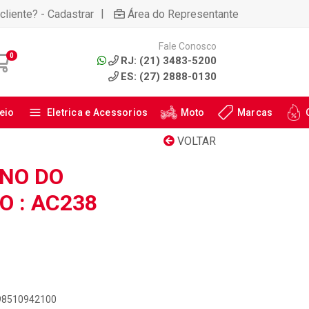
|
cliente? - Cadastrar
Área do Representante
Fale Conosco
0
RJ: (21) 3483-5200
ES: (27) 2888-0130
eio
Eletrica e Acessorios
Moto
Marcas
VOLTAR
NO DO
 : AC238
898510942100