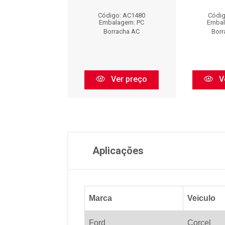
digo: AC1100
Código: AC1480
Códig
balagem: PC
Embalagem: PC
Embal
orracha AC
Borracha AC
Borr
Ver preço
Ver preço
V
Aplicações
Marca
Veiculo
Ford
Corcel