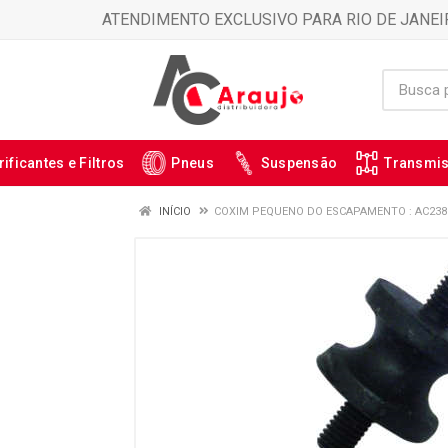
ATENDIMENTO EXCLUSIVO PARA RIO DE JANEI
rificantes e Filtros
Pneus
Suspensão
Transmi
INÍCIO
COXIM PEQUENO DO ESCAPAMENTO : AC238