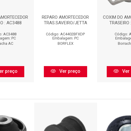
AMORTECEDOR
REPARO AMORTECEDOR
COXIM DO AM
O : AC3488
TRAS.SAVEIRO/JETTA
TRASEIRO 
o: AC3488
Código: AC4402BFXDP
Código: 
agem: PC
Embalagem: PC
Embalag
acha AC
BORFLEX
Borrac
er preço
Ver preço
Ver 