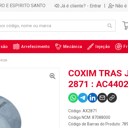
RO E ESPIRITO SANTO
|
Já é cliente? - Entrar
Não é 
ssão
Arrefecimento
Mecânica
Injeção
Fr
4402A
COXIM TRAS 
2871 : AC440
Código: AX2871
Código NCM: 87088000
Código de Barras do Produto: 7