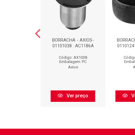
CHA - AXIOS-
BORRACHA - AXIOS-
BORRACH
0377 : AC411A
01101038 : AC1186A
0110124
digo: AX0377
Código: AX1038
Códig
balagem: PC
Embalagem: PC
Embal
Axios
Axios
A
Ver preço
Ver preço
V