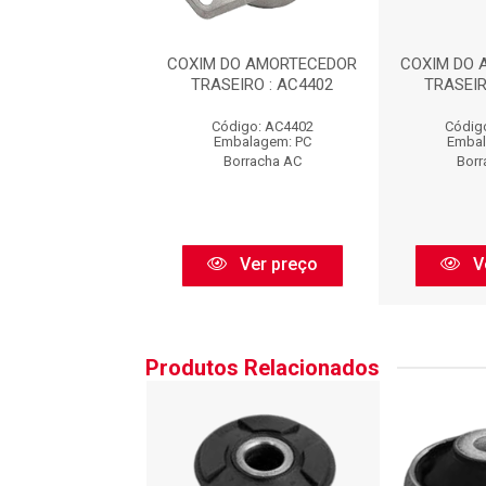
 AMORTECEDOR
COXIM DO AMORTECEDOR
COXIM DO 
SAVEIRO/JETTA
TRASEIRO : AC4402
TRASEIR
o: AC4402BFXDP
Código: AC4402
Códig
balagem: PC
Embalagem: PC
Embal
BORFLEX
Borracha AC
Borr
Ver preço
Ver preço
V
Produtos Relacionados