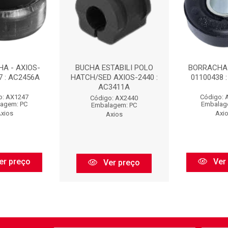
A - AXIOS-
BUCHA ESTABILI POLO
BORRACHA 
7 : AC2456A
HATCH/SED AXIOS-2440 :
01100438 
AC3411A
o: AX1247
Código: 
Código: AX2440
agem: PC
Embalag
Embalagem: PC
xios
Axi
Axios
er preço
Ver
Ver preço