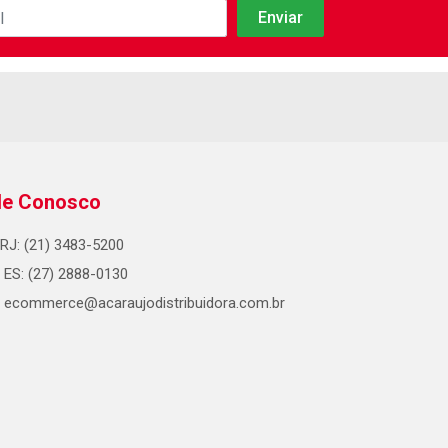
le Conosco
RJ: (21) 3483-5200
ES: (27) 2888-0130
ecommerce@acaraujodistribuidora.com.br