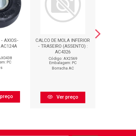
- AXIOS-
CALCO DE MOLA INFERIOR
BORRACHA - 
: AC124A
- TRASEIRO (ASSENTO) :
01101249 : A
AC4326
AX0438
Código: AX
Código: AX2569
em: PC
Embalagem:
Embalagem: PC
os
Axios
Borracha AC
 preço
Ver pr
Ver preço