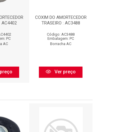
ORTECEDOR
COXIM DO AMORTECEDOR
REPARO AMOR
: AC4402
TRASEIRO : AC3488
TRAS.SAVEIRO
AC4402
Código: AC3488
Código: AC440
em: PC
Embalagem: PC
Embalagem:
ha AC
Borracha AC
BORFLE
preço
Ver preço
Ver pr