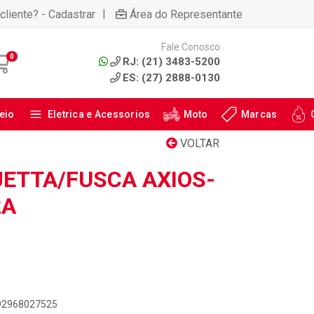
|
cliente? - Cadastrar
Área do Representante
Fale Conosco
0
RJ: (21) 3483-5200
ES: (27) 2888-0130
eio
Eletrica e Acessorios
Moto
Marcas
VOLTAR
JETTA/FUSCA AXIOS-
2A
892968027525