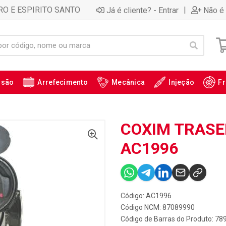
RO E ESPIRITO SANTO
|
Já é cliente? - Entrar
Não é 
ssão
Arrefecimento
Mecânica
Injeção
Fr
COXIM TRASEI
AC1996
Código: AC1996
Código NCM: 87089990
Código de Barras do Produto: 7