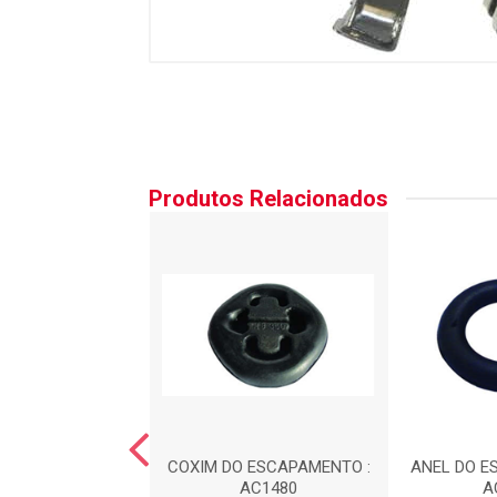
Produtos Relacionados
 DA CAIXA DE
COXIM DO ESCAPAMENTO :
ANEL DO E
C?O : AC1100
AC1480
A