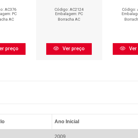
o: AC376
Código: AC2124
Código:
agem: PC
Embalagem: PC
Embalag
acha AC
Borracha AC
Borrac
er preço
Ver preço
Ver
lo
Ano Inicial
2009