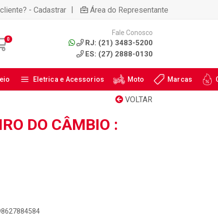
|
cliente? - Cadastrar
Área do Representante
Fale Conosco
0
RJ: (21) 3483-5200
ES: (27) 2888-0130
eio
Eletrica e Acessorios
Moto
Marcas
VOLTAR
RO DO CÂMBIO :
898627884584