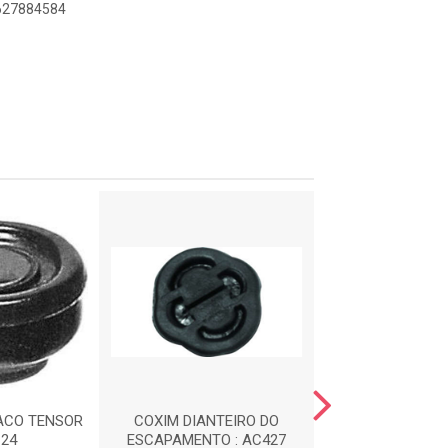
8627884584
ACO TENSOR
COXIM DIANTEIRO DO
CALCO DE M
124
ESCAPAMENTO : AC427
DIANTEIRA : 