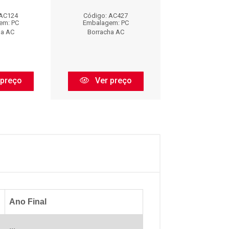
 AC124
Código: AC427
Código: AC
em: PC
Embalagem: PC
Embalagem:
ha AC
Borracha AC
Borracha 
 preço
Ver preço
Ver pr
Ano Final
...