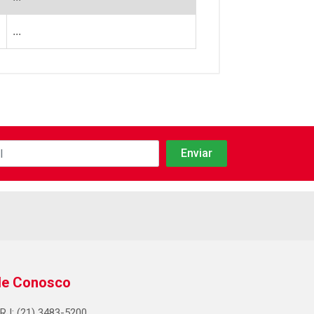
...
le Conosco
RJ: (21) 3483-5200