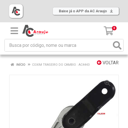
Baixe já o APP da AC Araujo
0
VOLTAR
INÍCIO
COXIM TRASEIRO DO CAMBIO : AC4443