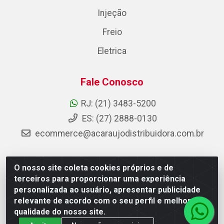
Injeção
Freio
Eletrica
Fale Conosco
RJ: (21) 3483-5200
ES: (27) 2888-0130
ecommerce@acaraujodistribuidora.com.br
O nosso site coleta cookies próprios e de
AC Araujo Distribuidora - Rua Carneiro de Campos, 42 -
terceiros para proporcionar uma experiência
São Cristóvão, Rio de Janeiro/RJ - CEP 20.920-410 -
personalizada ao usuário, apresentar publicidade
CNPJ 08.744.753/0003-85
relevante de acordo com o seu perfil e melhorar a
qualidade do nosso site.