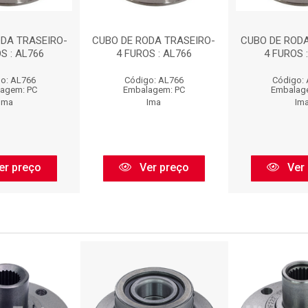
ODA TRASEIRO-
CUBO DE RODA TRASEIRO-
CUBO DE RODA
S : AL766
4 FUROS : AL766
4 FUROS 
o: AL766
Código: AL766
Código:
agem: PC
Embalagem: PC
Embalag
Ima
Ima
Im
er preço
Ver preço
Ver 