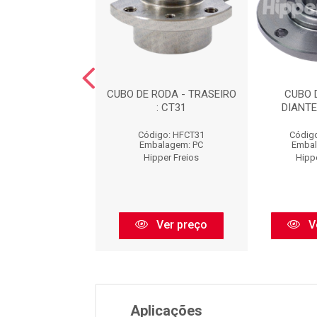
RODA - TRASEIRO
CUBO DE RODA - TRASEIRO
CUBO 
: CT03
: CT31
DIANTE
digo: HFCT03
Código: HFCT31
Códig
balagem: PC
Embalagem: PC
Embal
pper Freios
Hipper Freios
Hipp
Ver preço
Ver preço
V
Aplicações