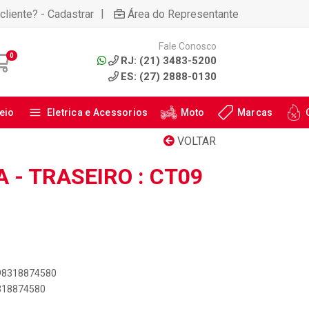
|
cliente? - Cadastrar
Área do Representante
Fale Conosco
0
RJ: (21) 3483-5200
ES: (27) 2888-0130
eio
Eletrica e Acessorios
Moto
Marcas
VOLTAR
 - TRASEIRO : CT09
898318874580
8318874580