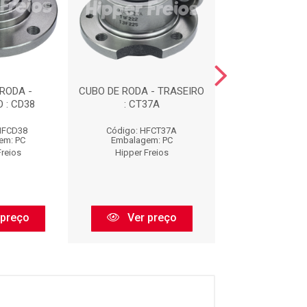
RODA -
CUBO DE RODA - TRASEIRO
CUBO DE RODA -
 : CD38
: CT37A
: CT38
HFCD38
Código: HFCT37A
Código: HF
em: PC
Embalagem: PC
Embalagem:
Freios
Hipper Freios
Hipper Fre
 preço
Ver preço
Ver pr