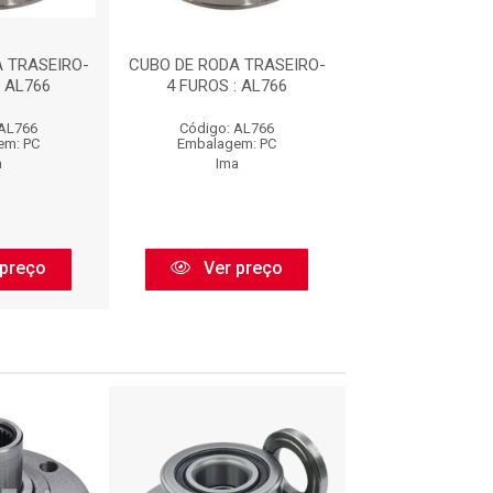
 TRASEIRO-
CUBO DE RODA TRASEIRO-
CUBO DE RODA T
: AL766
4 FUROS : AL766
4 FUROS : A
 AL766
Código: AL766
Código: AL
em: PC
Embalagem: PC
Embalagem:
a
Ima
Ima
preço
Ver preço
Ver pr