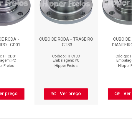
DE RODA -
CUBO DE RODA - TRASEIRO
CUBO DE 
IRO : CD01
: CT33
DIANTEIRO
o: HFCD01
Código: HFCT33
Código: 
agem: PC
Embalagem: PC
Embalag
er Freios
Hipper Freios
Hipper 
er preço
Ver preço
Ver