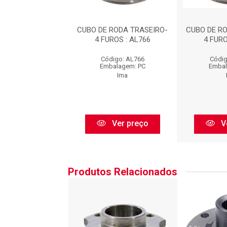
 RODA TRASEIRO-
CUBO DE RODA TRASEIRO-
CUBO DE R
UROS : AL766
4 FUROS : AL766
4 FURO
digo: AL766
Código: AL766
Códig
balagem: PC
Embalagem: PC
Embal
Ima
Ima
Ver preço
Ver preço
V
Produtos Relacionados