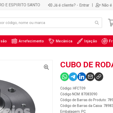
RO E ESPIRITO SANTO
|
Já é cliente? - Entrar
Não é 
ssão
Arrefecimento
Mecânica
Injeção
Fr
CUBO DE RODA
Código: HFCT09
Código NCM: 87083090
Código de Barras do Produto: 7
Código de Barras da Caixa: 789
Embalagem: PC