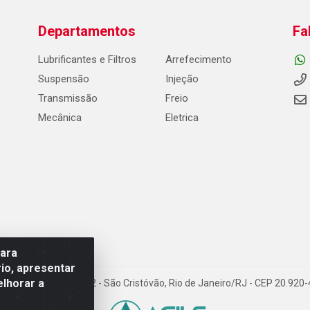
Departamentos
Fa
Lubrificantes e Filtros
Arrefecimento
Suspensão
Injeção
Transmissão
Freio
Mecânica
Eletrica
para
io, apresentar
elhorar a
Carneiro de Campos, 42 - São Cristóvão, Rio de Janeiro/RJ - CEP 20.92