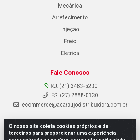
Mecânica
Arrefecimento
Injeção
Freio
Eletrica
Fale Conosco
RJ: (21) 3483-5200
ES: (27) 2888-0130
ecommerce@acaraujodistribuidora.com.br
O nosso site coleta cookies próprios e de
AC Araujo Distribuidora - Rua Carneiro de Campos, 42 -
terceiros para proporcionar uma experiência
São Cristóvão, Rio de Janeiro/RJ - CEP 20.920-410 -
personalizada ao usuário, apresentar publicidade