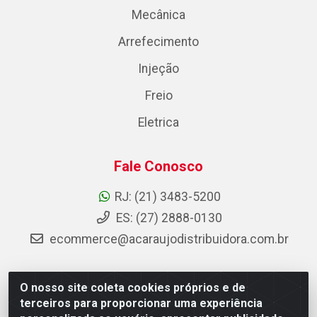
Mecânica
Arrefecimento
Injeção
Freio
Eletrica
Fale Conosco
RJ: (21) 3483-5200
ES: (27) 2888-0130
ecommerce@acaraujodistribuidora.com.br
O nosso site coleta cookies próprios e de
AC Araujo Distribuidora - Rua Carneiro de Campos, 42 -
terceiros para proporcionar uma experiência
São Cristóvão, Rio de Janeiro/RJ - CEP 20.920-410 -