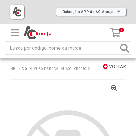
Baixe já o APP da AC Araujo
0
VOLTAR
INÍCIO
CUBO DE RODA - AL.609 : CRC03012