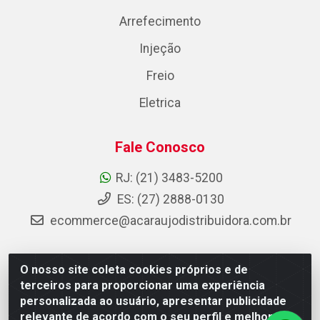
Arrefecimento
Injeção
Freio
Eletrica
Fale Conosco
RJ: (21) 3483-5200
ES: (27) 2888-0130
ecommerce@acaraujodistribuidora.com.br
O nosso site coleta cookies próprios e de
AC Araujo Distribuidora - Rua Carneiro de Campos, 42 -
terceiros para proporcionar uma experiência
São Cristóvão, Rio de Janeiro/RJ - CEP 20.920-410 -
personalizada ao usuário, apresentar publicidade
CNPJ 08.744.753/0003-85
relevante de acordo com o seu perfil e melhorar a