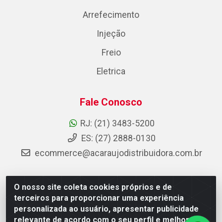
Arrefecimento
Injeção
Freio
Eletrica
Fale Conosco
RJ: (21) 3483-5200
ES: (27) 2888-0130
ecommerce@acaraujodistribuidora.com.br
O nosso site coleta cookies próprios e de
AC Araujo Distribuidora - Rua Carneiro de Campos, 42 -
terceiros para proporcionar uma experiência
São Cristóvão, Rio de Janeiro/RJ - CEP 20.920-410 -
personalizada ao usuário, apresentar publicidade
CNPJ 08.744.753/0003-85
relevante de acordo com o seu perfil e melhorar a