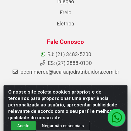
Injeção
Freio
Eletrica
Fale Conosco
RJ: (21) 3483-5200
ES: (27) 2888-0130
ecommerce@acaraujodistribuidora.com.br
O nosso site coleta cookies próprios e de
AC Araujo Distribuidora - Rua Carneiro de Campos, 42 -
terceiros para proporcionar uma experiência
São Cristóvão, Rio de Janeiro/RJ - CEP 20.920-410 -
personalizada ao usuário, apresentar publicidade
CNPJ 08.744.753/0003-85
relevante de acordo com o seu perfil e melhorar a
qualidade do nosso site.
Aceito
Negar não essenciais