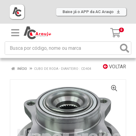
Baixe já o APP da AC Araujo
0
VOLTAR
INÍCIO
CUBO DE RODA - DIANTEIRO : CD404