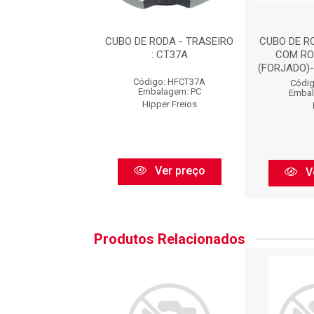
RODA REF.AL.670 :
CUBO DE RODA - TRASEIRO
CUBO DE R
IR18670
: CT37A
COM RO
(FORJADO)-
igo: IR18670
Código: HFCT37A
Códig
balagem: PC
Embalagem: PC
Embal
Irb
Hipper Freios
Ver preço
Ver preço
V
Produtos Relacionados