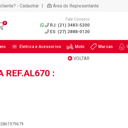
|
cliente? - Cadastrar
Área do Representante
Fale Conosco
0
RJ: (21) 3483-5200
ES: (27) 2888-0130
eio
Eletrica e Acessorios
Moto
Marcas
VOLTAR
 REF.AL670 :
892861979679