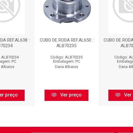
DA REF.AL638 :
CUBO DE RODA REF.AL650 :
CUBO DE RODA 
B70234
ALB70235
ALB70
: ALB70234
Código: ALB70235
Código: A
agem: PC
Embalagem: PC
Embalag
 Albarus
Dana Albarus
Dana Al
er preço
Ver preço
Ver 