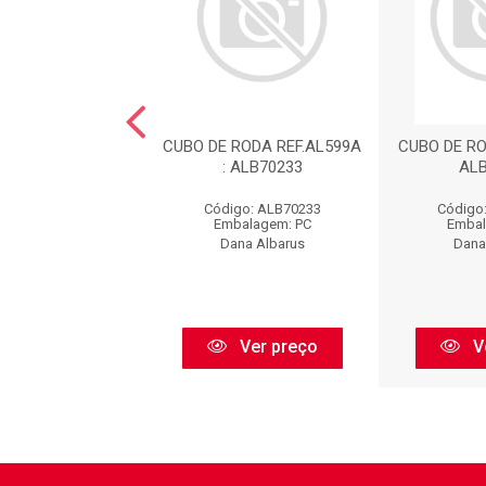
RODA REF.AL975 :
CUBO DE RODA REF.AL599A
CUBO DE RO
ALB70466
: ALB70233
AL
go: ALB70466
Código: ALB70233
Código
balagem: PC
Embalagem: PC
Embal
ana Albarus
Dana Albarus
Dana
Ver preço
Ver preço
V