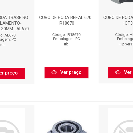
ODA TRASEIRO
CUBO DE RODA REF.AL.670 :
CUBO DE RODA
LAMENTO-
IR18670
: CT
 30MM : AL670
Código: IR18670
Código: 
o: AL670
Embalagem: PC
Embalag
agem: PC
Irb
Hipper 
Ima
Ver preço
Ver 
er preço