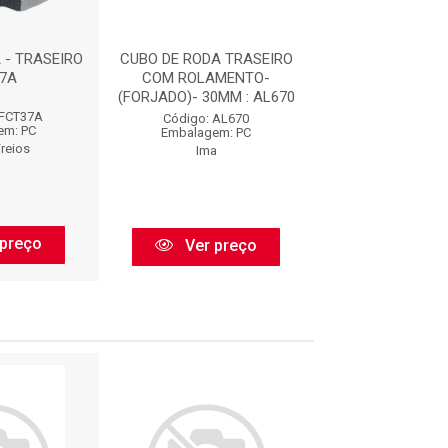
 - TRASEIRO
CUBO DE RODA TRASEIRO
CUBO DE RODA REF
37A
COM ROLAMENTO-
IR18670
(FORJADO)- 30MM : AL670
HFCT37A
Código: IR1
Código: AL670
em: PC
Embalagem:
Embalagem: PC
Freios
Irb
Ima
preço
Ver pr
Ver preço