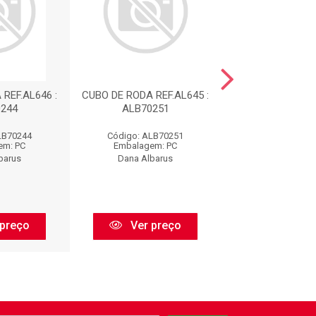
REF.AL646 :
CUBO DE RODA REF.AL645 :
CUBO DE RODA RE
244
ALB70251
ALB7031
LB70244
Código: ALB70251
Código: ALB
em: PC
Embalagem: PC
Embalagem:
barus
Dana Albarus
Dana Albar
preço
Ver preço
Ver pr