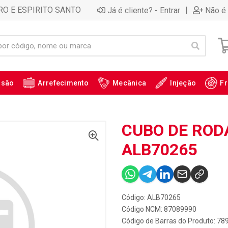
RO E ESPIRITO SANTO
|
Já é cliente? - Entrar
Não é 
ssão
Arrefecimento
Mecânica
Injeção
Fr
CUBO DE RODA
ALB70265
Código: ALB70265
Código NCM: 87089990
Código de Barras do Produto: 7