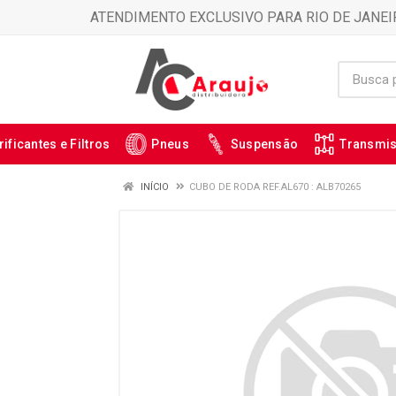
ATENDIMENTO EXCLUSIVO PARA RIO DE JANEI
rificantes e Filtros
Pneus
Suspensão
Transmi
INÍCIO
CUBO DE RODA REF.AL670 : ALB70265