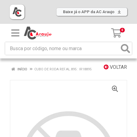
Baixe já o APP da AC Araujo
0
VOLTAR
INÍCIO
CUBO DE RODA REF.AL.895 : IR18895