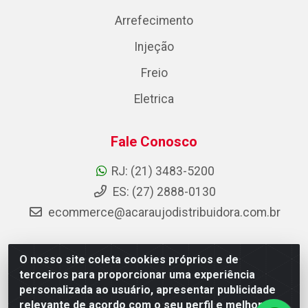
Arrefecimento
Injeção
Freio
Eletrica
Fale Conosco
RJ: (21) 3483-5200
ES: (27) 2888-0130
ecommerce@acaraujodistribuidora.com.br
O nosso site coleta cookies próprios e de
AC Araujo Distribuidora - Rua Carneiro de Campos, 42 -
terceiros para proporcionar uma experiência
São Cristóvão, Rio de Janeiro/RJ - CEP 20.920-410 -
personalizada ao usuário, apresentar publicidade
CNPJ 08.744.753/0003-85
relevante de acordo com o seu perfil e melhorar a