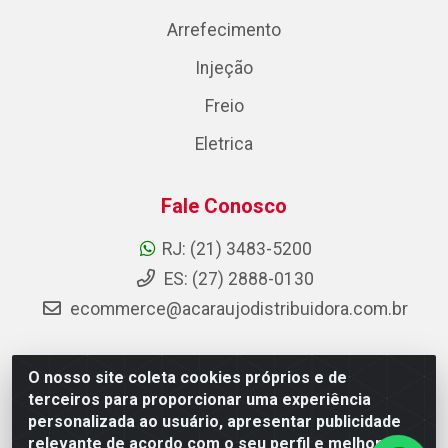
Arrefecimento
Injeção
Freio
Eletrica
Fale Conosco
RJ: (21) 3483-5200
ES: (27) 2888-0130
ecommerce@acaraujodistribuidora.com.br
O nosso site coleta cookies próprios e de
AC Araujo Distribuidora - Rua Carneiro de Campos, 42 -
terceiros para proporcionar uma experiência
São Cristóvão, Rio de Janeiro/RJ - CEP 20.920-410 -
personalizada ao usuário, apresentar publicidade
CNPJ 08.744.753/0003-85
relevante de acordo com o seu perfil e melhorar a