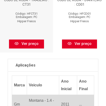
CUBO DE RODA - TRASEIRO :
CUBO DE RODA - DIANTEIRO
CT31
: CD01
Código: HFCT31
Código: HFCD01
Embalagem: PC
Embalagem: PC
Hipper Freios
Hipper Freios
Ver preço
Ver preço
Aplicações
Ano
Ano
Marca
Veiculo
Inicial
Final
Montana - 1.4 -
Gm
2011
...